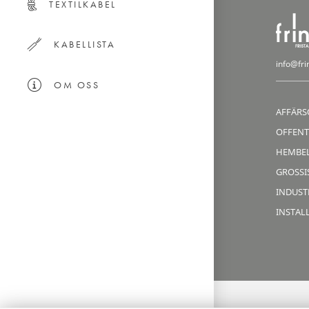
TEXTILKABEL
KABELLISTA
info@fri
OM OSS
AFFÄRS
OFFENT
HEMBE
GROSSIS
INDUST
INSTAL