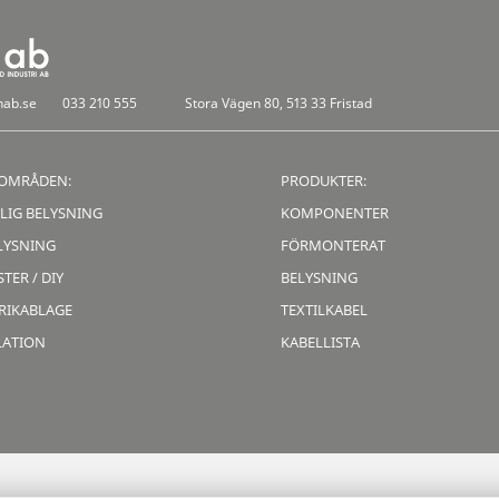
nab.se
033 210 555
Stora Vägen 80, 513 33 Fristad
OMRÅDEN:
PRODUKTER:
LIG BELYSNING
KOMPONENTER
LYSNING
FÖRMONTERAT
TER / DIY
BELYSNING
RIKABLAGE
TEXTILKABEL
LATION
KABELLISTA