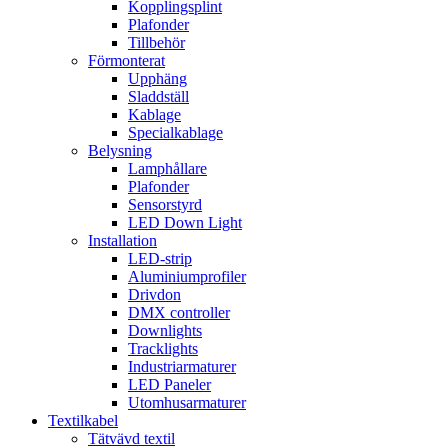
Kopplingsplint
Plafonder
Tillbehör
Förmonterat
Upphäng
Sladdställ
Kablage
Specialkablage
Belysning
Lamphållare
Plafonder
Sensorstyrd
LED Down Light
Installation
LED-strip
Aluminiumprofiler
Drivdon
DMX controller
Downlights
Tracklights
Industriarmaturer
LED Paneler
Utomhusarmaturer
Textilkabel
Tätvävd textil