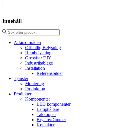
;
Innehåll
Affärsområden
Offentlig Belysning
Hembelysning
Grossist / DIY
Industrikablage
Installation
Referensbilder
Tjänster
Montering
Produktion
Produkter
Komponenter
LED komponenter
Lamphållare
Takkoppar
Brytare/Dimmer
Kontakter