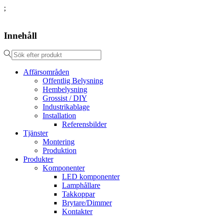
;
Innehåll
Affärsområden
Offentlig Belysning
Hembelysning
Grossist / DIY
Industrikablage
Installation
Referensbilder
Tjänster
Montering
Produktion
Produkter
Komponenter
LED komponenter
Lamphållare
Takkoppar
Brytare/Dimmer
Kontakter