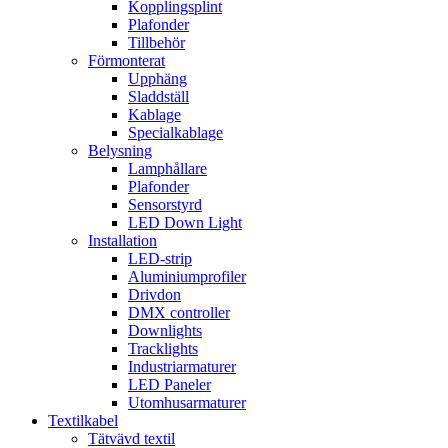
Kopplingsplint
Plafonder
Tillbehör
Förmonterat
Upphäng
Sladdställ
Kablage
Specialkablage
Belysning
Lamphållare
Plafonder
Sensorstyrd
LED Down Light
Installation
LED-strip
Aluminiumprofiler
Drivdon
DMX controller
Downlights
Tracklights
Industriarmaturer
LED Paneler
Utomhusarmaturer
Textilkabel
Tätvävd textil