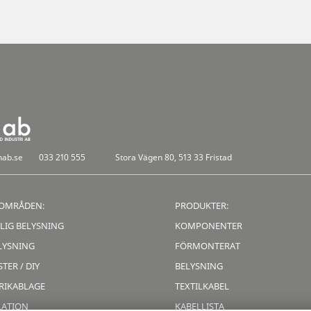
nab.se
033 210 555
Stora Vägen 80, 513 33 Fristad
OMRÅDEN:
PRODUKTER:
LIG BELYSNING
KOMPONENTER
LYSNING
FÖRMONTERAT
TER / DIY
BELYSNING
RIKABLAGE
TEXTILKABEL
LATION
KABELLISTA