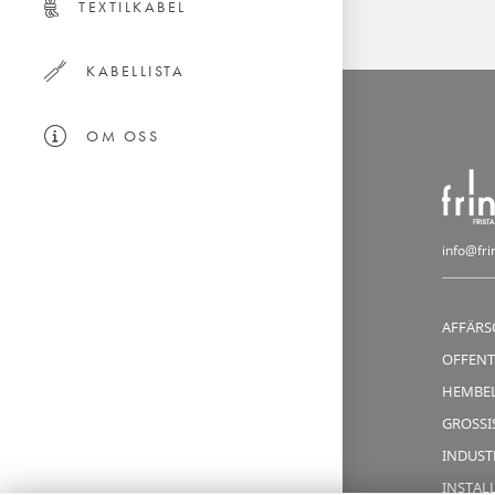
TEXTILKABEL
KABELLISTA
OM OSS
info@fri
AFFÄRS
OFFENT
HEMBE
GROSSIS
INDUST
INSTAL