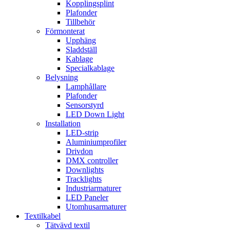
Kopplingsplint
Plafonder
Tillbehör
Förmonterat
Upphäng
Sladdställ
Kablage
Specialkablage
Belysning
Lamphållare
Plafonder
Sensorstyrd
LED Down Light
Installation
LED-strip
Aluminiumprofiler
Drivdon
DMX controller
Downlights
Tracklights
Industriarmaturer
LED Paneler
Utomhusarmaturer
Textilkabel
Tätvävd textil