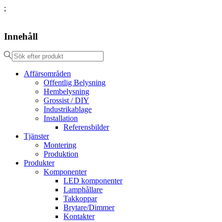
;
Innehåll
Affärsområden
Offentlig Belysning
Hembelysning
Grossist / DIY
Industrikablage
Installation
Referensbilder
Tjänster
Montering
Produktion
Produkter
Komponenter
LED komponenter
Lamphållare
Takkoppar
Brytare/Dimmer
Kontakter