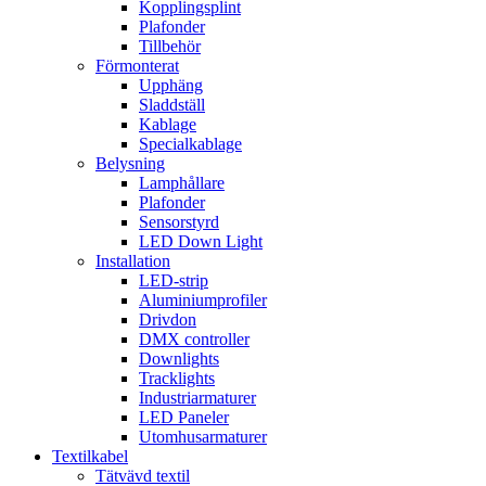
Kopplingsplint
Plafonder
Tillbehör
Förmonterat
Upphäng
Sladdställ
Kablage
Specialkablage
Belysning
Lamphållare
Plafonder
Sensorstyrd
LED Down Light
Installation
LED-strip
Aluminiumprofiler
Drivdon
DMX controller
Downlights
Tracklights
Industriarmaturer
LED Paneler
Utomhusarmaturer
Textilkabel
Tätvävd textil