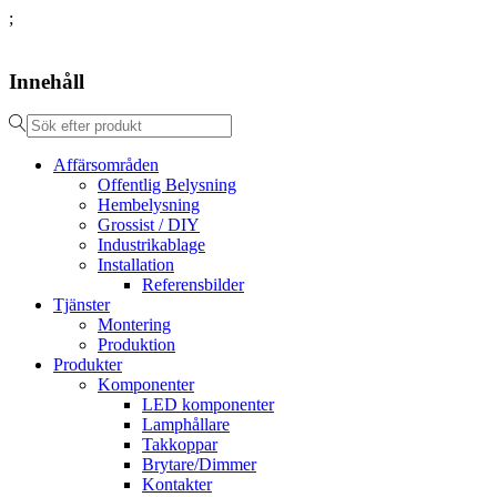
;
Innehåll
Affärsområden
Offentlig Belysning
Hembelysning
Grossist / DIY
Industrikablage
Installation
Referensbilder
Tjänster
Montering
Produktion
Produkter
Komponenter
LED komponenter
Lamphållare
Takkoppar
Brytare/Dimmer
Kontakter