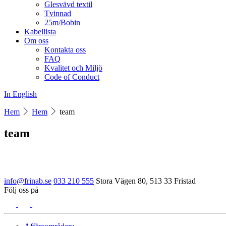
Glesvävd textil
Tvinnad
25m/Bobin
Kabellista
Om oss
Kontakta oss
FAQ
Kvalitet och Miljö
Code of Conduct
In English
Hem
Hem
team
team
info@frinab.se
033 210 555
Stora Vägen 80, 513 33 Fristad
Följ oss på