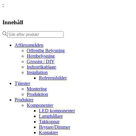
;
Innehåll
Affärsområden
Offentlig Belysning
Hembelysning
Grossist / DIY
Industrikablage
Installation
Referensbilder
Tjänster
Montering
Produktion
Produkter
Komponenter
LED komponenter
Lamphållare
Takkoppar
Brytare/Dimmer
Kontakter