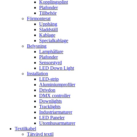
Kopplingsplint
Plafonder
Tillbehör
Förmonterat
Upphäng
Sladdställ
Kablage
Specialkablage
Belysning
Lamphållare
Plafonder
Sensorstyrd
LED Down Light
Installation
LED-strip
Aluminiumprofiler
Drivdon
DMX controller
Downlights
Tracklights
Industriarmaturer
LED Paneler
Utomhusarmaturer
Textilkabel
Tätvävd textil