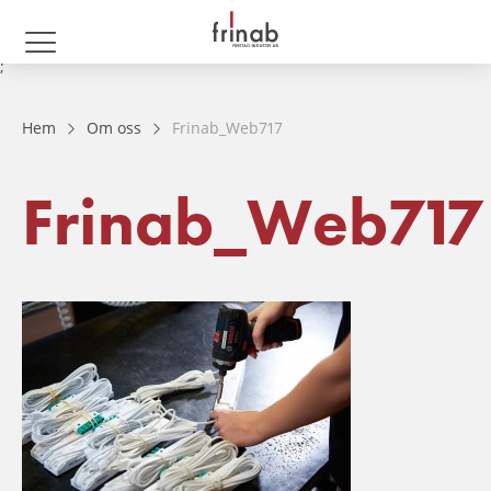
;
Hem
Om oss
Frinab_Web717
Frinab_Web717