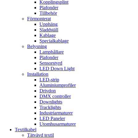
Kopplingsplint
Plafonder
Tillbehör
Förmonterat
Upphäng
Sladdställ
Kablage
Specialkablage
Belysning
Lamphållare
Plafonder
Sensorstyrd
LED Down Light
Installation
LED-strip
Aluminiumprofiler
Drivdon
DMX controller
Downlights
Tracklights
Industriarmaturer
LED Paneler
Utomhusarmaturer
Textilkabel
Tätvävd textil