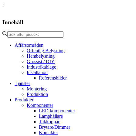
;
Innehåll
Affärsområden
Offentlig Belysning
Hembelysning
Grossist / DIY
Industrikablage
Installation
Referensbilder
Tjänster
Montering
Produktion
Produkter
Komponenter
LED komponenter
Lamphållare
Takkoppar
Brytare/Dimmer
Kontakter