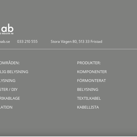
nab.se
033 210 555
Stora Vägen 80, 513 33 Fristad
OMRÅDEN:
PRODUKTER:
LIG BELYSNING
KOMPONENTER
LYSNING
FÖRMONTERAT
TER / DIY
BELYSNING
RIKABLAGE
TEXTILKABEL
LATION
KABELLISTA