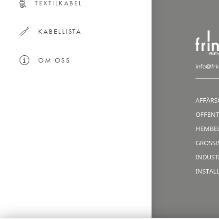
TEXTILKABEL
KABELLISTA
OM OSS
info@fri
AFFÄRS
OFFENT
HEMBE
GROSSIS
INDUST
INSTAL