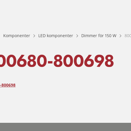
Komponenter
LED komponenter
Dimmer för 150 W
80
00680-800698
-800698