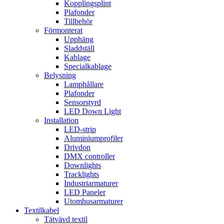
Kopplingsplint
Plafonder
Tillbehör
Förmonterat
Upphäng
Sladdställ
Kablage
Specialkablage
Belysning
Lamphållare
Plafonder
Sensorstyrd
LED Down Light
Installation
LED-strip
Aluminiumprofiler
Drivdon
DMX controller
Downlights
Tracklights
Industriarmaturer
LED Paneler
Utomhusarmaturer
Textilkabel
Tätvävd textil