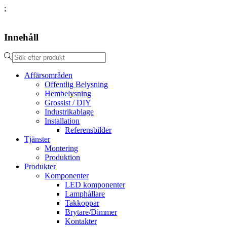
;
Innehåll
Affärsområden
Offentlig Belysning
Hembelysning
Grossist / DIY
Industrikablage
Installation
Referensbilder
Tjänster
Montering
Produktion
Produkter
Komponenter
LED komponenter
Lamphållare
Takkoppar
Brytare/Dimmer
Kontakter