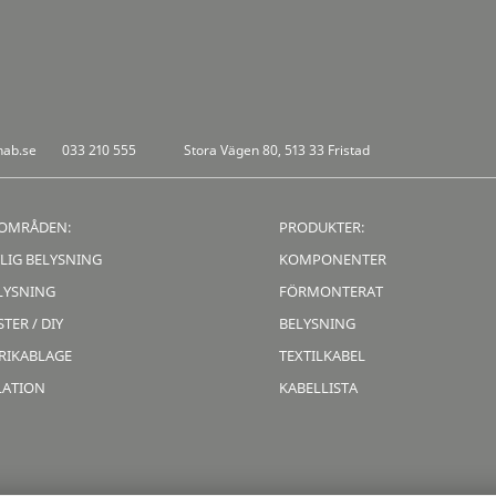
nab.se
033 210 555
Stora Vägen 80, 513 33 Fristad
OMRÅDEN:
PRODUKTER:
LIG BELYSNING
KOMPONENTER
LYSNING
FÖRMONTERAT
TER / DIY
BELYSNING
RIKABLAGE
TEXTILKABEL
LATION
KABELLISTA