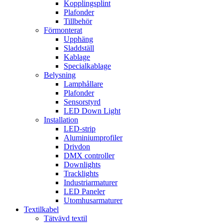
Kopplingsplint
Plafonder
Tillbehör
Förmonterat
Upphäng
Sladdställ
Kablage
Specialkablage
Belysning
Lamphållare
Plafonder
Sensorstyrd
LED Down Light
Installation
LED-strip
Aluminiumprofiler
Drivdon
DMX controller
Downlights
Tracklights
Industriarmaturer
LED Paneler
Utomhusarmaturer
Textilkabel
Tätvävd textil