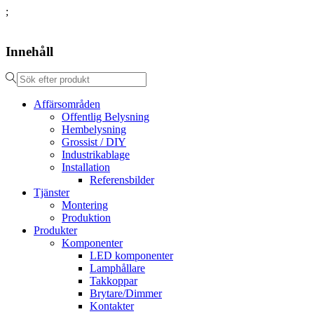
;
Innehåll
Affärsområden
Offentlig Belysning
Hembelysning
Grossist / DIY
Industrikablage
Installation
Referensbilder
Tjänster
Montering
Produktion
Produkter
Komponenter
LED komponenter
Lamphållare
Takkoppar
Brytare/Dimmer
Kontakter