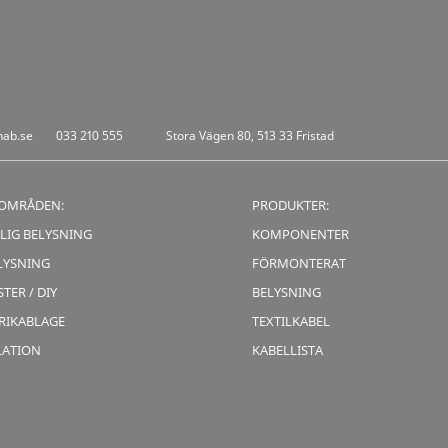
nab.se
033 210 555
Stora Vägen 80, 513 33 Fristad
OMRÅDEN:
PRODUKTER:
LIG BELYSNING
KOMPONENTER
LYSNING
FÖRMONTERAT
TER / DIY
BELYSNING
RIKABLAGE
TEXTILKABEL
LATION
KABELLISTA