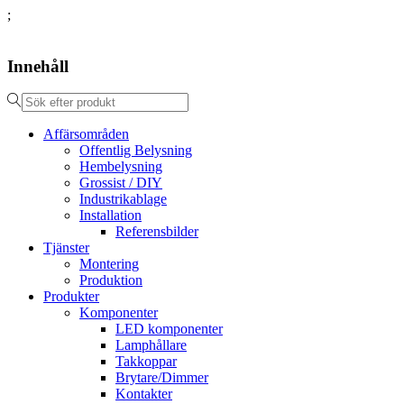
;
Innehåll
Affärsområden
Offentlig Belysning
Hembelysning
Grossist / DIY
Industrikablage
Installation
Referensbilder
Tjänster
Montering
Produktion
Produkter
Komponenter
LED komponenter
Lamphållare
Takkoppar
Brytare/Dimmer
Kontakter