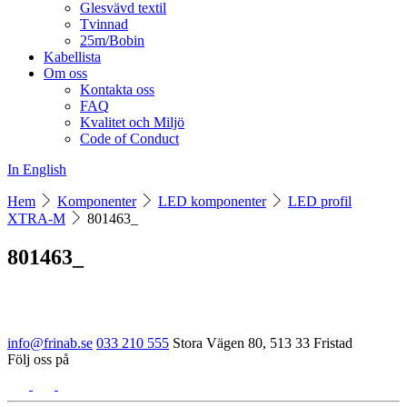
Glesvävd textil
Tvinnad
25m/Bobin
Kabellista
Om oss
Kontakta oss
FAQ
Kvalitet och Miljö
Code of Conduct
In English
Hem
Komponenter
LED komponenter
LED profil
XTRA-M
801463_
801463_
info@frinab.se
033 210 555
Stora Vägen 80, 513 33 Fristad
Följ oss på