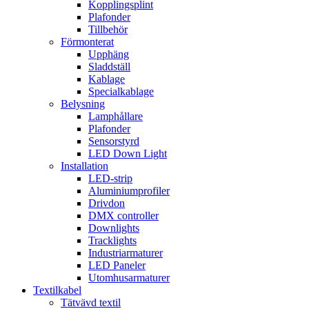
Kopplingsplint
Plafonder
Tillbehör
Förmonterat
Upphäng
Sladdställ
Kablage
Specialkablage
Belysning
Lamphållare
Plafonder
Sensorstyrd
LED Down Light
Installation
LED-strip
Aluminiumprofiler
Drivdon
DMX controller
Downlights
Tracklights
Industriarmaturer
LED Paneler
Utomhusarmaturer
Textilkabel
Tätvävd textil