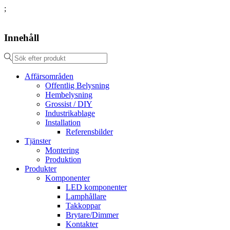
;
Innehåll
Affärsområden
Offentlig Belysning
Hembelysning
Grossist / DIY
Industrikablage
Installation
Referensbilder
Tjänster
Montering
Produktion
Produkter
Komponenter
LED komponenter
Lamphållare
Takkoppar
Brytare/Dimmer
Kontakter