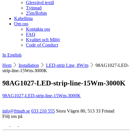
Glesvävd textil
Tvinnad
25m/Bobin
Kabellista
Om oss
Kontakta oss
FAQ
Kvalitet och Miljö
Code of Conduct
In English
Hem
Installation
LED-strip Line, 8W/m
98AG1027-LED-
strip-line-15Wm-3000K
98AG1027-LED-strip-line-15Wm-3000K
98AG1027-LED-strip-line-15Wm-3000K
info@frinab.se
033 210 555
Stora Vägen 80, 513 33 Fristad
Följ oss på