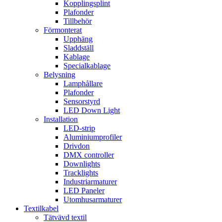
Kopplingsplint
Plafonder
Tillbehör
Förmonterat
Upphäng
Sladdställ
Kablage
Specialkablage
Belysning
Lamphållare
Plafonder
Sensorstyrd
LED Down Light
Installation
LED-strip
Aluminiumprofiler
Drivdon
DMX controller
Downlights
Tracklights
Industriarmaturer
LED Paneler
Utomhusarmaturer
Textilkabel
Tätvävd textil