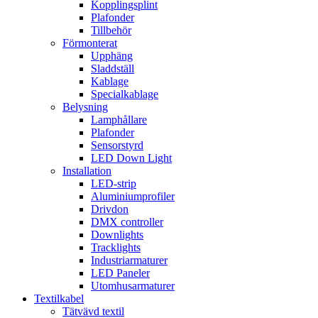
Kopplingsplint
Plafonder
Tillbehör
Förmonterat
Upphäng
Sladdställ
Kablage
Specialkablage
Belysning
Lamphållare
Plafonder
Sensorstyrd
LED Down Light
Installation
LED-strip
Aluminiumprofiler
Drivdon
DMX controller
Downlights
Tracklights
Industriarmaturer
LED Paneler
Utomhusarmaturer
Textilkabel
Tätvävd textil