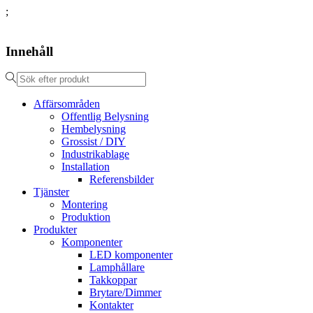
;
Innehåll
Affärsområden
Offentlig Belysning
Hembelysning
Grossist / DIY
Industrikablage
Installation
Referensbilder
Tjänster
Montering
Produktion
Produkter
Komponenter
LED komponenter
Lamphållare
Takkoppar
Brytare/Dimmer
Kontakter