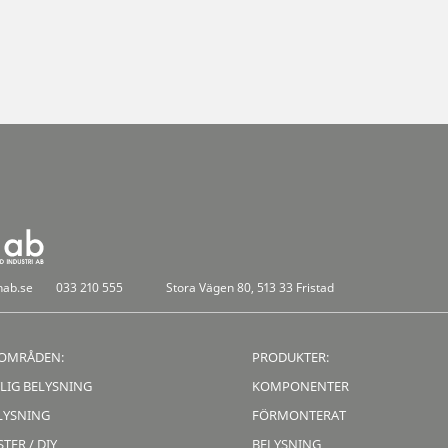
nab.se
033 210 555
Stora Vägen 80, 513 33 Fristad
OMRÅDEN:
PRODUKTER:
LIG BELYSNING
KOMPONENTER
LYSNING
FÖRMONTERAT
TER / DIY
BELYSNING