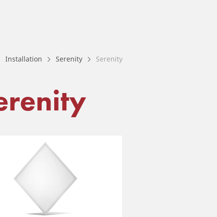
Installation
Serenity
Serenity
erenity