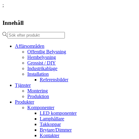
;
Innehåll
Affärsområden
Offentlig Belysning
Hembelysning
Grossist / DIY
Industrikablage
Installation
Referensbilder
Tjänster
Montering
Produktion
Produkter
Komponenter
LED komponenter
Lamphållare
Takkoppar
Brytare/Dimmer
Kontakter