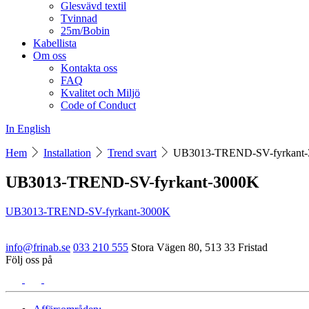
Glesvävd textil
Tvinnad
25m/Bobin
Kabellista
Om oss
Kontakta oss
FAQ
Kvalitet och Miljö
Code of Conduct
In English
Hem
Installation
Trend svart
UB3013-TREND-SV-fyrkant
UB3013-TREND-SV-fyrkant-3000K
UB3013-TREND-SV-fyrkant-3000K
info@frinab.se
033 210 555
Stora Vägen 80, 513 33 Fristad
Följ oss på