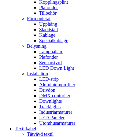
Kopplingsplint
Plafonder
Tillbehör
Förmonterat
Upphäng
Sladdställ
Kablage
Specialkablage
Belysning
Lamphållare
Plafonder
Sensorstyrd
LED Down Light
Installation
LED-strip
Aluminiumprofiler
Drivdon
DMX controller
Downlights
Tracklights
Industriarmaturer
LED Paneler
Utomhusarmaturer
Textilkabel
Tätvävd textil