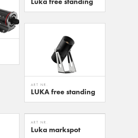
Luka free standing
ART NR.
LUKA free standing
ART NR.
Luka markspot