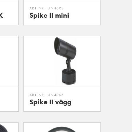
ART NR. UN4003
K
Spike II mini
ART NR. UN4006
Spike II vägg