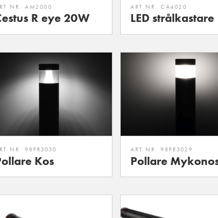
RT NR. AM2000
ART NR. CA4020
Cestus R eye 20W
LED strålkastare
RT NR. 98PR3030
ART NR. 98PR3029
Pollare Kos
Pollare Mykono