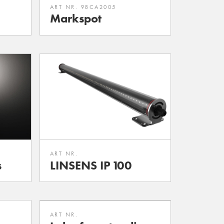
ART NR. 98CA2005
Markspot
ART NR.
s
LINSENS IP 100
ART NR.