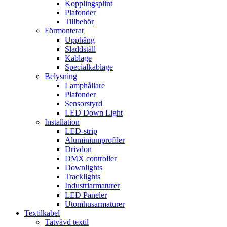
Kopplingsplint
Plafonder
Tillbehör
Förmonterat
Upphäng
Sladdställ
Kablage
Specialkablage
Belysning
Lamphållare
Plafonder
Sensorstyrd
LED Down Light
Installation
LED-strip
Aluminiumprofiler
Drivdon
DMX controller
Downlights
Tracklights
Industriarmaturer
LED Paneler
Utomhusarmaturer
Textilkabel
Tätvävd textil