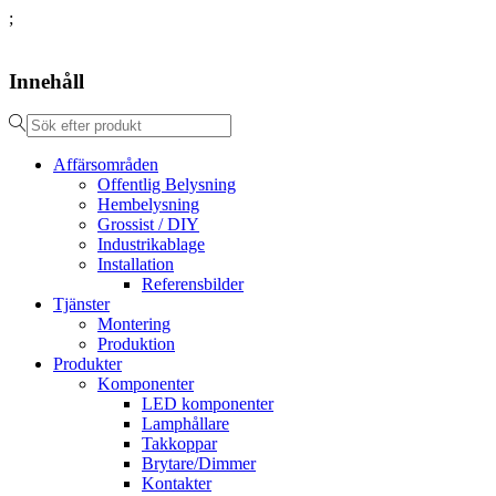
;
Innehåll
Affärsområden
Offentlig Belysning
Hembelysning
Grossist / DIY
Industrikablage
Installation
Referensbilder
Tjänster
Montering
Produktion
Produkter
Komponenter
LED komponenter
Lamphållare
Takkoppar
Brytare/Dimmer
Kontakter