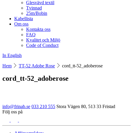
Glesvävd textil
Tvinnad
25m/Bobin
Kabellista
Om oss
Kontakta oss
FAQ
Kvalitet och Miljö
Code of Conduct
In English
Hem
TT-52 Adobe Rose
cord_tt-52_adoberose
cord_tt-52_adoberose
info@frinab.se
033 210 555
Stora Vägen 80, 513 33 Fristad
Följ oss på