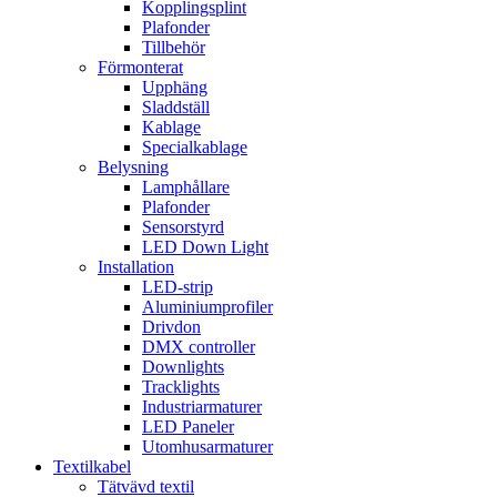
Kopplingsplint
Plafonder
Tillbehör
Förmonterat
Upphäng
Sladdställ
Kablage
Specialkablage
Belysning
Lamphållare
Plafonder
Sensorstyrd
LED Down Light
Installation
LED-strip
Aluminiumprofiler
Drivdon
DMX controller
Downlights
Tracklights
Industriarmaturer
LED Paneler
Utomhusarmaturer
Textilkabel
Tätvävd textil