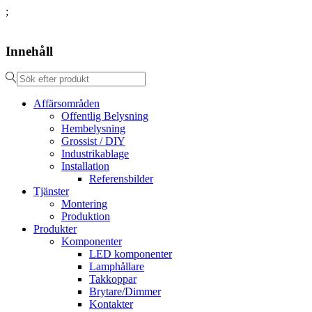
;
Innehåll
Affärsområden
Offentlig Belysning
Hembelysning
Grossist / DIY
Industrikablage
Installation
Referensbilder
Tjänster
Montering
Produktion
Produkter
Komponenter
LED komponenter
Lamphållare
Takkoppar
Brytare/Dimmer
Kontakter