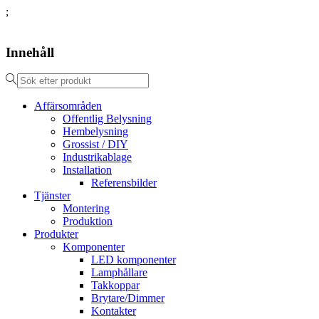
;
Innehåll
Affärsområden
Offentlig Belysning
Hembelysning
Grossist / DIY
Industrikablage
Installation
Referensbilder
Tjänster
Montering
Produktion
Produkter
Komponenter
LED komponenter
Lamphållare
Takkoppar
Brytare/Dimmer
Kontakter