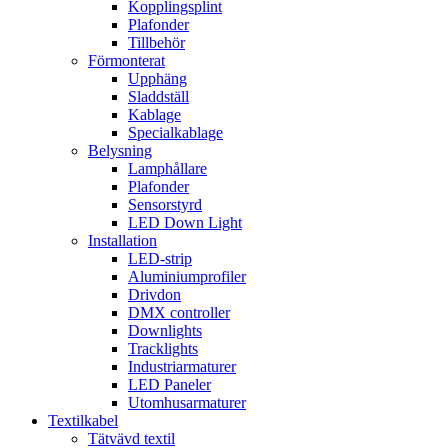
Kopplingsplint
Plafonder
Tillbehör
Förmonterat
Upphäng
Sladdställ
Kablage
Specialkablage
Belysning
Lamphållare
Plafonder
Sensorstyrd
LED Down Light
Installation
LED-strip
Aluminiumprofiler
Drivdon
DMX controller
Downlights
Tracklights
Industriarmaturer
LED Paneler
Utomhusarmaturer
Textilkabel
Tätvävd textil