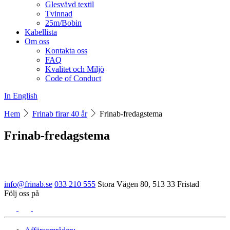
Glesvävd textil
Tvinnad
25m/Bobin
Kabellista
Om oss
Kontakta oss
FAQ
Kvalitet och Miljö
Code of Conduct
In English
Hem
Frinab firar 40 år
Frinab-fredagstema
Frinab-fredagstema
info@frinab.se
033 210 555
Stora Vägen 80, 513 33 Fristad
Följ oss på