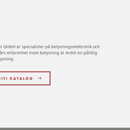
iti GmbH är specialister på belysningselektronik och
rs erfarenhet inom belysning är Arditi en pålitlig
lysning.
DITI KATALOG