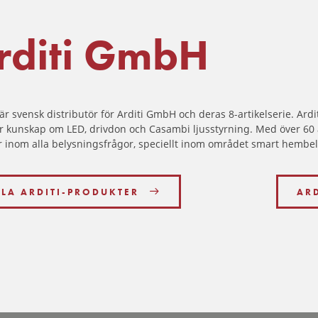
rditi GmbH
är svensk distributör för Arditi GmbH och deras 8-artikelserie. Ard
r kunskap om LED, drivdon och Casambi ljusstyrning. Med över 60 å
r inom alla belysningsfrågor, speciellt inom området smart hembe
LLA ARDITI-PRODUKTER
AR