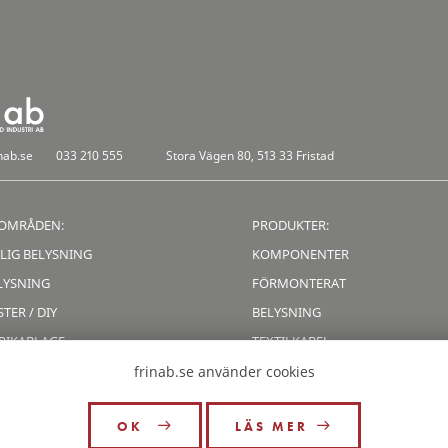
nab.se
033 210 555
Stora Vägen 80, 513 33 Fristad
OMRÅDEN:
PRODUKTER:
LIG BELYSNING
KOMPONENTER
LYSNING
FÖRMONTERAT
TER / DIY
BELYSNING
RIKABLAGE
TEXTILKABEL
LATION
KABELLISTA
frinab.se använder cookies
OK
LÄS MER