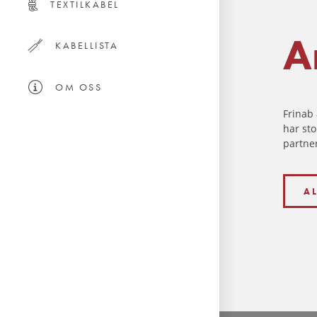
TEXTILKABEL
A
KABELLISTA
OM OSS
Frinab 
har sto
partne
A