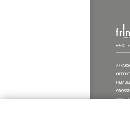
info@fri
AFFÄRS
OFFENT
HEMBE
GROSSIS
INDUST
INSTAL
IN ENGLISH