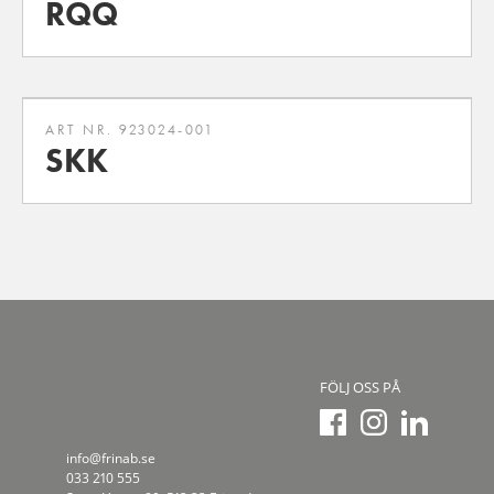
RQQ
ART NR. 923024-001
SKK
FÖLJ OSS PÅ
info@frinab.se
033 210 555