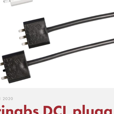
I 2020
rinabs DCL plugg 