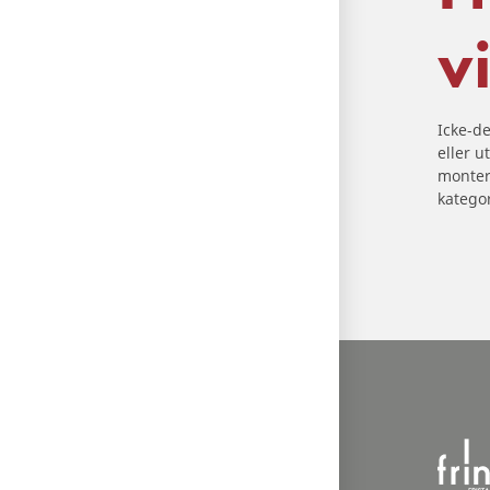
vi
Icke-d
eller u
monter
katego