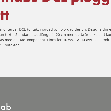
tt
emonterbar DCL-kontakt i jordad och ojordad design. Designa din e
tan textil. Standard sladdlängd är 20 cm men detta är enkelt att k
as med önskad komponent. Finns för H03VV-F & H03VVH2-F. Produk
ri
Kontakter
.