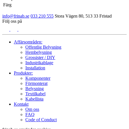
Färg
info@frinab.se
033 210 555
Stora Vägen 80, 513 33 Fristad
Följ oss på
Affärsområden:
Offentlig Belysning
Hembelysning
Grossister / DIY
Industrikablage
Installation
Produkter:
Komponenter
Förmonterat
Belysning
Textilkabel
Kabellista
Kontakt
Om oss
FAQ
Code of Conduct