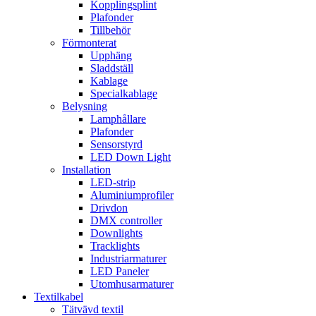
Kopplingsplint
Plafonder
Tillbehör
Förmonterat
Upphäng
Sladdställ
Kablage
Specialkablage
Belysning
Lamphållare
Plafonder
Sensorstyrd
LED Down Light
Installation
LED-strip
Aluminiumprofiler
Drivdon
DMX controller
Downlights
Tracklights
Industriarmaturer
LED Paneler
Utomhusarmaturer
Textilkabel
Tätvävd textil