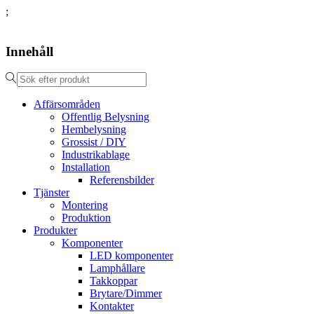
;
Innehåll
Affärsområden
Offentlig Belysning
Hembelysning
Grossist / DIY
Industrikablage
Installation
Referensbilder
Tjänster
Montering
Produktion
Produkter
Komponenter
LED komponenter
Lamphållare
Takkoppar
Brytare/Dimmer
Kontakter