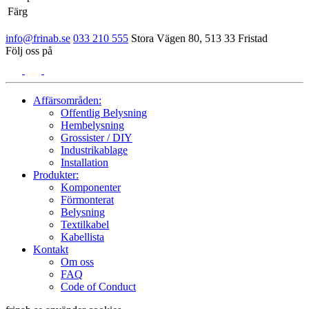
Färg
info@frinab.se
033 210 555
Stora Vägen 80, 513 33 Fristad
Följ oss på
Affärsområden:
Offentlig Belysning
Hembelysning
Grossister / DIY
Industrikablage
Installation
Produkter:
Komponenter
Förmonterat
Belysning
Textilkabel
Kabellista
Kontakt
Om oss
FAQ
Code of Conduct