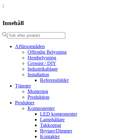
;
Innehåll
Affärsområden
Offentlig Belysning
Hembelysning
Grossist / DIY
Industrikablage
Installation
Referensbilder
Tjänster
Montering
Produktion
Produkter
Komponenter
LED komponenter
Lamphållare
Takkoppar
Brytare/Dimmer
Kontakter