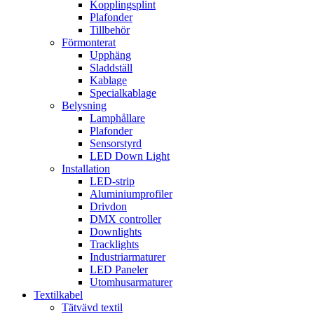
Kopplingsplint
Plafonder
Tillbehör
Förmonterat
Upphäng
Sladdställ
Kablage
Specialkablage
Belysning
Lamphållare
Plafonder
Sensorstyrd
LED Down Light
Installation
LED-strip
Aluminiumprofiler
Drivdon
DMX controller
Downlights
Tracklights
Industriarmaturer
LED Paneler
Utomhusarmaturer
Textilkabel
Tätvävd textil