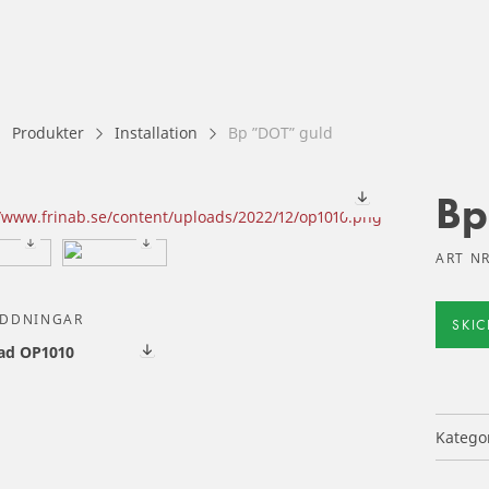
Produkter
Installation
Bp ”DOT” guld
Bp
ART NR
ADDNINGAR
SKI
ad OP1010
Katego