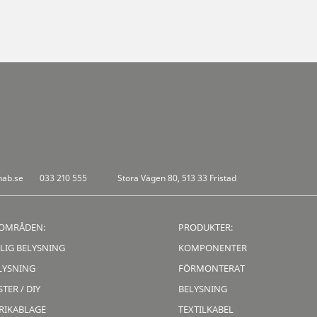
nab.se
033 210 555
Stora Vägen 80, 513 33 Fristad
OMRÅDEN:
PRODUKTER:
LIG BELYSNING
KOMPONENTER
LYSNING
FÖRMONTERAT
TER / DIY
BELYSNING
RIKABLAGE
TEXTILKABEL