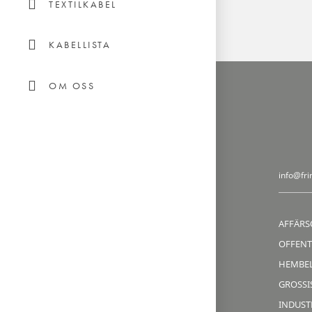
TEXTILKABEL
KABELLISTA
OM OSS
info@fri
AFFÄRS
OFFENT
HEMBE
GROSSIS
INDUST