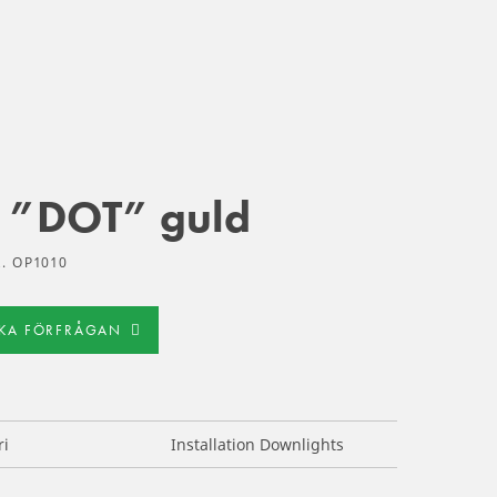
 ”DOT” guld
. OP1010
CKA FÖRFRÅGAN
ri
Installation Downlights