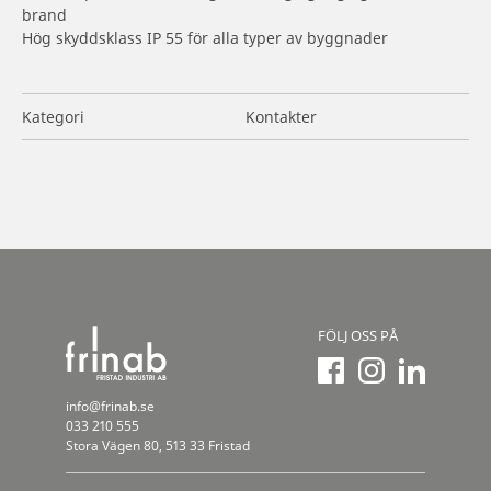
brand
Hög skyddsklass IP 55 för alla typer av byggnader
Kategori
Kontakter
FÖLJ OSS PÅ
info@frinab.se
033 210 555
Stora Vägen 80, 513 33 Fristad