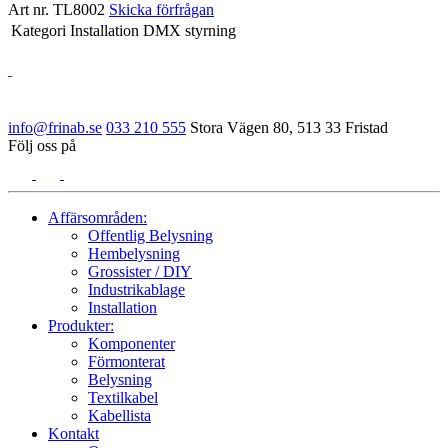
Art nr. TL8002
Skicka förfrågan
Kategori
Installation DMX styrning
info@frinab.se
033 210 555
Stora Vägen 80, 513 33 Fristad
Följ oss på
Affärsområden:
Offentlig Belysning
Hembelysning
Grossister / DIY
Industrikablage
Installation
Produkter:
Komponenter
Förmonterat
Belysning
Textilkabel
Kabellista
Kontakt