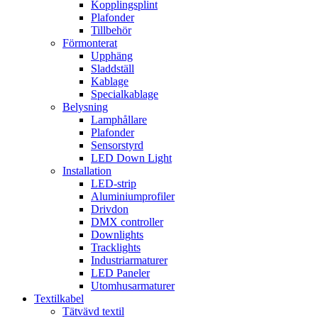
Kopplingsplint
Plafonder
Tillbehör
Förmonterat
Upphäng
Sladdställ
Kablage
Specialkablage
Belysning
Lamphållare
Plafonder
Sensorstyrd
LED Down Light
Installation
LED-strip
Aluminiumprofiler
Drivdon
DMX controller
Downlights
Tracklights
Industriarmaturer
LED Paneler
Utomhusarmaturer
Textilkabel
Tätvävd textil