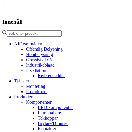
;
Innehåll
Affärsområden
Offentlig Belysning
Hembelysning
Grossist / DIY
Industrikablage
Installation
Referensbilder
Tjänster
Montering
Produktion
Produkter
Komponenter
LED komponenter
Lamphållare
Takkoppar
Brytare/Dimmer
Kontakter