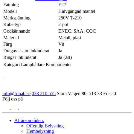
Fattning
E27
Modell
Halvgängad mantel
Märkspänning
250V T-210
Kabeltyp
2-pol
Godkännande
ENEC, SAA, CQC
Material
Metall, plast
Färg
Vit
Dragavlastare inkluderat
Ja
Ringar inkluderat
Ja (2st)
Kategori
Lamphållare Komponenter
info@frinab.se
033 210 555
Stora Vägen 80, 513 33 Fristad
Följ oss på
Affärsområden:
Offentlig Belysning
Hembelysning