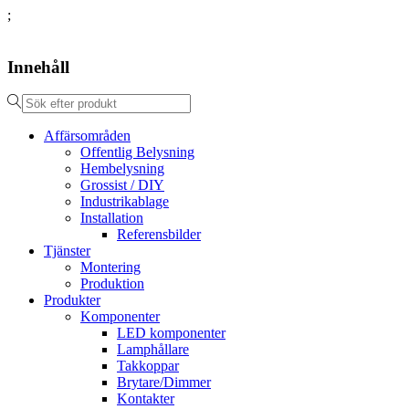
;
Innehåll
Affärsområden
Offentlig Belysning
Hembelysning
Grossist / DIY
Industrikablage
Installation
Referensbilder
Tjänster
Montering
Produktion
Produkter
Komponenter
LED komponenter
Lamphållare
Takkoppar
Brytare/Dimmer
Kontakter