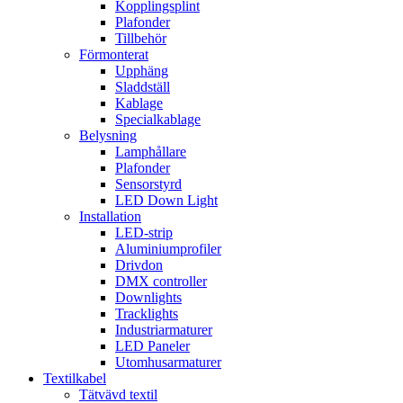
Kopplingsplint
Plafonder
Tillbehör
Förmonterat
Upphäng
Sladdställ
Kablage
Specialkablage
Belysning
Lamphållare
Plafonder
Sensorstyrd
LED Down Light
Installation
LED-strip
Aluminiumprofiler
Drivdon
DMX controller
Downlights
Tracklights
Industriarmaturer
LED Paneler
Utomhusarmaturer
Textilkabel
Tätvävd textil