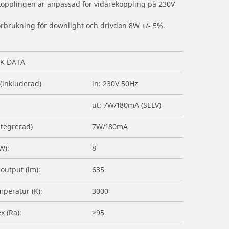
opplingen är anpassad för vidarekoppling på 230V
örbrukning för downlight och drivdon 8W +/- 5%.
K DATA
 (inkluderad)
in: 230V 50Hz
ut: 7W/180mA (SELV)
ntegrerad)
7W/180mA
W):
8
output (lm):
635
peratur (K):
3000
x (Ra):
>95