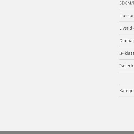
SDCM/
Ljusspr
Livstid
Dimbar
IP-klas
Isoleri
Katego