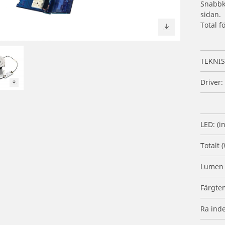
Snabbk
sidan.
Total f
TEKNIS
Driver:
LED: (i
Totalt (
Lumen 
Färgtem
Ra inde