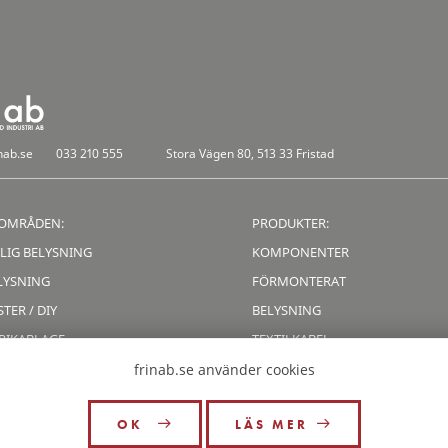
nab.se
033 210 555
Stora Vägen 80, 513 33 Fristad
OMRÅDEN:
PRODUKTER:
LIG BELYSNING
KOMPONENTER
LYSNING
FÖRMONTERAT
TER / DIY
BELYSNING
RIKABLAGE
TEXTILKABEL
LATION
KABELLISTA
frinab.se använder cookies
OK
LÄS MER