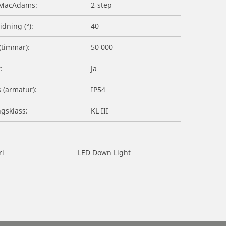
MacAdams:
2-step
idning (°):
40
 (timmar):
50 000
:
Ja
s (armatur):
IP54
ngsklass:
KL III
ri
LED Down Light