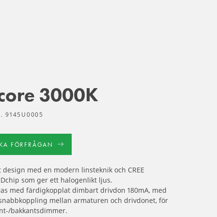
core 3000K
. 9145U0005
CKA FÖRFRÅGAN
t design med en modern linsteknik och CREE
Dchip som ger ett halogenlikt ljus.
ras med färdigkopplat dimbart drivdon 180mA, med
snabbkoppling mellan armaturen och drivdonet, för
nt-/bakkantsdimmer.