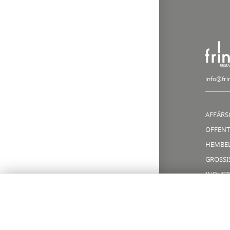
info@fri
AFFÄRS
OFFENT
HEMBE
GROSSIS
INDUST
INSTAL
IN ENGLISH