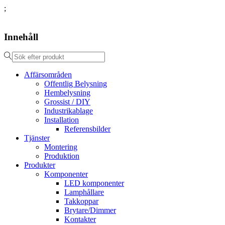
;
Innehåll
Affärsområden
Offentlig Belysning
Hembelysning
Grossist / DIY
Industrikablage
Installation
Referensbilder
Tjänster
Montering
Produktion
Produkter
Komponenter
LED komponenter
Lamphållare
Takkoppar
Brytare/Dimmer
Kontakter