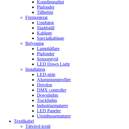
Kopplingsplint
Plafonder
Tillbehör
Förmonterat
Upphäng
Sladdställ
Kablage
Specialkablage
Belysning
Lamphållare
Plafonder
Sensorstyrd
LED Down Light
Installation
LED-strip
Aluminiumprofiler
Drivdon
DMX controller
Downlights
Tracklights
Industriarmaturer
LED Paneler
Utomhusarmaturer
Textilkabel
Tätvävd textil