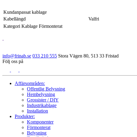
Kundanpassat kablage
Kabellängd
Valfri
Kategori
Kablage Förmonterat
info@frinab.se
033 210 555
Stora Vägen 80, 513 33 Fristad
Följ oss på
Affärsområden:
Offentlig Belysning
Hembelysning
Grossister / DIY
Industrikablage
Installation
Produkter:
Komponenter
Förmonterat
Belysning