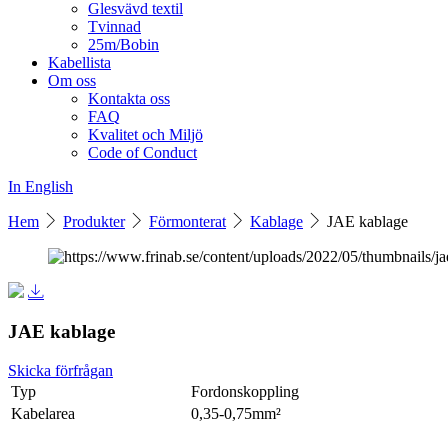
Glesvävd textil
Tvinnad
25m/Bobin
Kabellista
Om oss
Kontakta oss
FAQ
Kvalitet och Miljö
Code of Conduct
In English
Hem
Produkter
Förmonterat
Kablage
JAE kablage
JAE kablage
Skicka förfrågan
Typ
Fordonskoppling
Kabelarea
0,35-0,75mm²