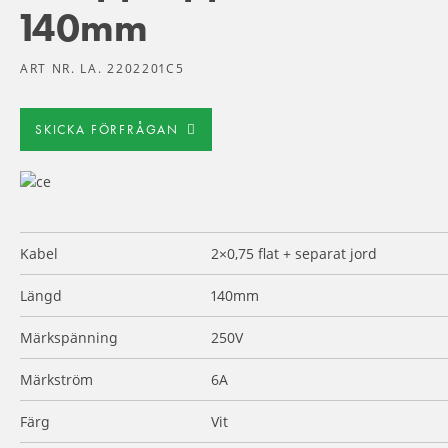
140mm
ART NR. LA. 2202201C5
SKICKA FÖRFRÅGAN
Kabel
2×0,75 flat + separat jord
Längd
140mm
Märkspänning
250V
Märkström
6A
Färg
Vit