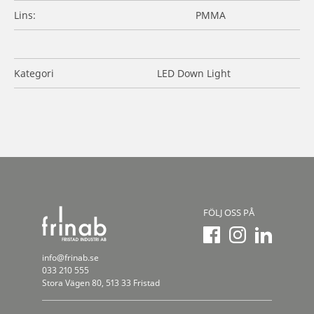
Lins:
PMMA
Kategori
LED Down Light
FÖLJ OSS PÅ
info@frinab.se
033 210 555
Stora Vägen 80, 513 33 Fristad