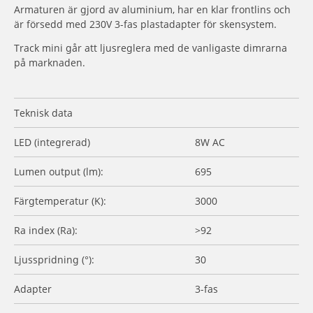
Armaturen är gjord av aluminium, har en klar frontlins och
är försedd med 230V 3-fas plastadapter för skensystem.
Track mini går att ljusreglera med de vanligaste dimrarna
på marknaden.
Teknisk data
LED (integrerad)
8W AC
Lumen output (lm):
695
Färgtemperatur (K):
3000
Ra index (Ra):
>92
Ljusspridning (°):
30
Adapter
3-fas