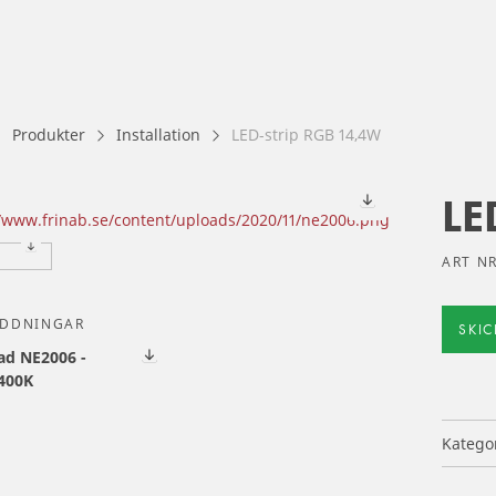
Produkter
Installation
LED-strip RGB 14,4W
LE
ART N
ADDNINGAR
SKI
ad NE2006 -
400K
Katego