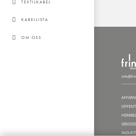
TEXTILKABEL
KABELLISTA
OM OSS
info@fri
AFFÄRS
OFFENT
HEMBE
GROSSIS
INDUST