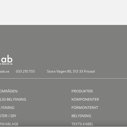
nab.se
033 210 555
Stora Vägen 80, 513 33 Fristad
OMRÅDEN:
PRODUKTER:
LIG BELYSNING
KOMPONENTER
LYSNING
FÖRMONTERAT
TER / DIY
BELYSNING
RIKABLAGE
TEXTILKABEL