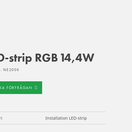
D-strip RGB 14,4W
R. NE2006
CKA FÖRFRÅGAN
ri
Installation LED-strip