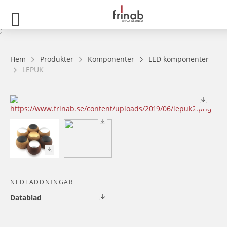
;
Hem
Produkter
Komponenter
LED komponenter
LEPUK
NEDLADDNINGAR
Datablad