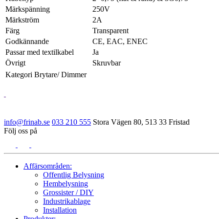
Märkspänning
250V
Märkström
2A
Färg
Transparent
Godkännande
CE, EAC, ENEC
Passar med textilkabel
Ja
Övrigt
Skruvbar
Kategori
Brytare/ Dimmer
info@frinab.se
033 210 555
Stora Vägen 80, 513 33 Fristad
Följ oss på
Affärsområden:
Offentlig Belysning
Hembelysning
Grossister / DIY
Industrikablage
Installation
Produkter: