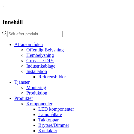
;
Innehåll
Affärsområden
Offentlig Belysning
Hembelysning
Grossist / DIY
Industrikablage
Installation
Referensbilder
Tjänster
Montering
Produktion
Produkter
Komponenter
LED komponenter
Lamphållare
Takkoppar
Brytare/Dimmer
Kontakter