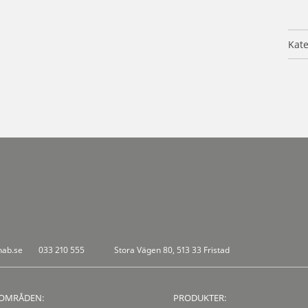
Kate
nab.se
033 210 555
Stora Vägen 80, 513 33 Fristad
OMRÅDEN:
PRODUKTER: