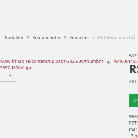
Produkter
Komponenter
Kontakter
RST Mini hona blå
WIE
R
ART
S
Wiel
RST®
märk
13 m