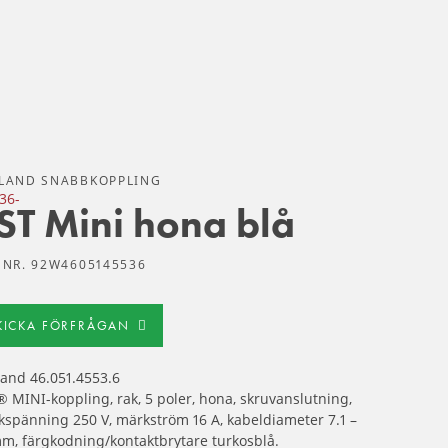
LAND SNABBKOPPLING
ST Mini hona blå
 NR. 92W4605145536
KICKA FÖRFRÅGAN
and 46.051.4553.6
 MINI-koppling, rak, 5 poler, hona, skruvanslutning,
spänning 250 V, märkström 16 A, kabeldiameter 7.1 –
m, färgkodning/kontaktbrytare turkosblå.