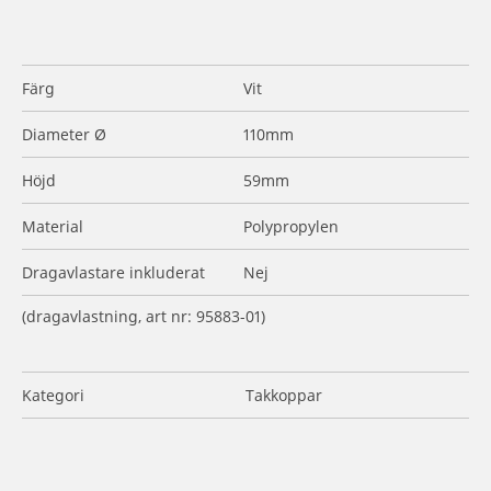
Färg
Vit
Diameter Ø
110mm
Höjd
59mm
Material
Polypropylen
Dragavlastare inkluderat
Nej
(dragavlastning, art nr: 95883-01)
Kategori
Takkoppar