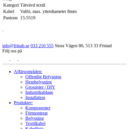
Kategori
Tätvävd textil
Kabel
Valfri, max. ytterdiameter 8mm
Pantone
15-5519
info@frinab.se
033 210 555
Stora Vägen 80, 513 33 Fristad
Följ oss på
Affärsområden:
Offentlig Belysning
Hembelysning
Grossister / DIY
Industrikablage
Installation
Produkter:
Komponenter
Förmonterat
Belysning
Textilkabel
Kabellista