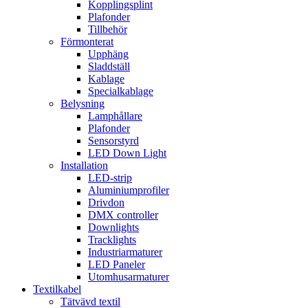
Kopplingsplint
Plafonder
Tillbehör
Förmonterat
Upphäng
Sladdställ
Kablage
Specialkablage
Belysning
Lamphållare
Plafonder
Sensorstyrd
LED Down Light
Installation
LED-strip
Aluminiumprofiler
Drivdon
DMX controller
Downlights
Tracklights
Industriarmaturer
LED Paneler
Utomhusarmaturer
Textilkabel
Tätvävd textil