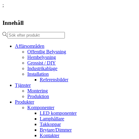
;
Innehåll
Affärsområden
Offentlig Belysning
Hembelysning
Grossist / DIY
Industrikablage
Installation
Referensbilder
Tjänster
Montering
Produktion
Produkter
Komponenter
LED komponenter
Lamphållare
Takkoppar
Brytare/Dimmer
Kontakter